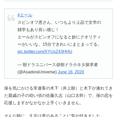
#エール
スピンオフ恵さん、いつもより上品で文学の
雑学もあり良い感じ！
エールがスピンオフになると妙にクオリティ
ーがいいな。15分できれいにまとまってる。
pic.twitter.com/XYUxZ43HHU
— 朝ドラユニバース@朝ドラ小ネタ探求者
(@AsadoraUniverse)
June 16, 2020
保を気にかける常連客の木下（井上順）と木下が連れてき
た親戚の子の幼い頃の佐藤久志（山口太幹）で、保の恋を
応援しますがなかなか上手くいきません。
そんな時に、久志は恵のあることに気が付きました。