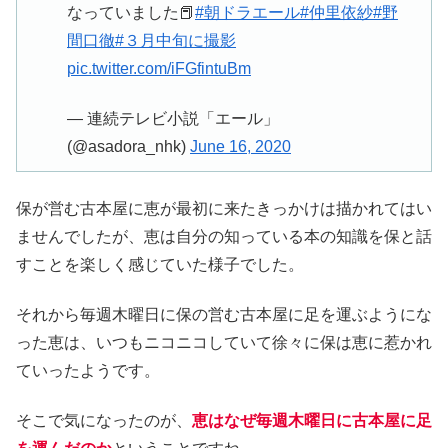
なっていました📕
#朝ドラエール
#仲里依紗
#野
間口徹
#３月中旬に撮影
pic.twitter.com/iFGfintuBm
— 連続テレビ小説「エール」
(@asadora_nhk)
June 16, 2020
保が営む古本屋に恵が最初に来たきっかけは描かれてはい
ませんでしたが、恵は自分の知っている本の知識を保と話
すことを楽しく感じていた様子でした。
それから毎週木曜日に保の営む古本屋に足を運ぶようにな
った恵は、いつもニコニコしていて徐々に保は恵に惹かれ
ていったようです。
そこで気になったのが、
恵はなぜ毎週木曜日に古本屋に足