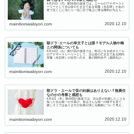
6月15日（月）第56回の放送では、エールのアナザースト
ーリーとして古山音の亡き父である安隆（光石研）があの
世で宝くじに当たり一泊二日で地上に帰る権利が与えら
れ、音の前に姿を現しました。オープニングから音の父と
閻魔様との会話シーンから始まり、閻魔様がいるというこ
とはここは地獄なの？音のお父さんは善いことをして亡く
2020.12.10
なった...
mainitioniwabiyori.com
朝ドラ･エールの幸文子とは誰？モデル人物や梅
との関係についても
6月16日（火）第57回の放送では、昨日に引き続きエール
のアナザーストーリーとして、古山音の亡き父である関内
安隆（光石研）が自宅へ行き、妻の関内光子（薬師丸ひろ
子）と三女の梅（森七菜）に会いました。安隆と光子が梅
のことで話をするシーンで、新人賞をとった幸文子という
名前が登場しましたが、実は以前にも名前だけが登場して
2020.12.10
いて...
mainitioniwabiyori.com
朝ドラ・エールで音の妊娠はありえない？無責任
なのかの考察と感想も
6月4日（木）第49回の放送では、古山音が妊娠したことを
知った古山裕一が大喜び。音はそんな裕一の様子を見て、
嬉しそうではありますが自身が演じる椿姫について考えて
いるのか少し複雑そうな様子です。この放送を見て、たと
え妊娠しても夢を叶えるために椿姫を演じたい音に対し
て、視聴者には賛否両論様々な感じ方があったようです。
2020.12.10
そこで...
mainitioniwabiyori.com