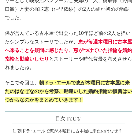
リーとして喫茶店バンブーのご夫婦の二人、梶取保（野間
口徹）と妻の梶取恵（仲里依紗）の2人の馴れ初めの物語
でした。
保が営んでいる古本屋で出会った10年ほど前の2人を描い
たシンプルなストーリでしたが、
恵が毎週木曜日に古本屋
へ来ることを疑問に感じたり、恵がつけていた指輪を婚約
指輪と勘違いしたり
とストーリーや時代背景を考えさせら
れましたね。
そこで今回は、
朝ドラ･エールで恵が木曜日に古本屋に来
たのはなぜなのかを考察、勘違いした婚約指輪の慣習はい
つからなのかをまとめていきます！
目次
朝ドラ･エールで恵が木曜日に古本屋に来たのはなぜ？