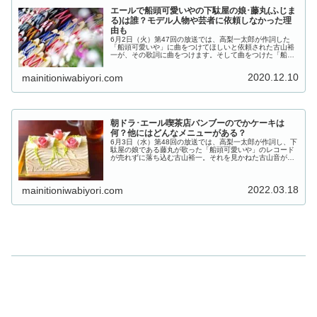
エールで船頭可愛いやの下駄屋の娘･藤丸(ふじま
る)は誰？モデル人物や芸者に依頼しなかった理
由も
6月2日（火）第47回の放送では、高梨一太郎が作詞した
「船頭可愛いや」に曲をつけてほしいと依頼された古山裕
一が、その歌詞に曲をつけます。そして曲をつけた「船頭
可愛いや」が古山裕一の2枚目のレコードとなることが決
まりました。歌い手は芸者を使うとのことで期待が膨んで
2020.12.10
mainitioniwabiyori.com
いる様子。しかしそこで登場した「船頭可愛いや」の歌い
手が、...
朝ドラ･エール喫茶店バンブーのでかケーキは
何？他にはどんなメニューがある？
6月3日（水）第48回の放送では、高梨一太郎が作詞し、下
駄屋の娘である藤丸が歌った「船頭可愛いや」のレコード
が売れずに落ち込む古山裕一。それを見かねた古山音が双
浦環に「船頭可愛いや」のレコードを聞いていただけない
かとお願いしたことがきっかけで、古山裕一のレコードが
ついに売れることになるというストーリーです。その中に
2022.03.18
双浦...
mainitioniwabiyori.com