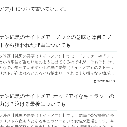
メア)】について書いています。
ナン純黒のナイトメア・ノックの意味とは何？ノ
トから狙われた理由についても
ン映画【純黒の悪夢（ナイトメア）】では、「ノック」や「ノッ
という単語が当たり前のように出てくるのですが、そもそもそれ
となのか知っていますか？純黒の悪夢（ナイトメア）のストーリ
リストが盗まれるところから始まり、それにより様々な人物が黒
的になってしまいます。そのためノックや...
2020.04.10
ナン純黒のナイトメア･オッドアイなキュラソーの
力は？泣ける最後についても
ン映画【純黒の悪夢（ナイトメア）】では、冒頭に公安警察に侵
クリストを盗もうとするキュラソーという女性が登場します。キ
その後公安警察から逃走しますが、その途中で記憶を失ったこと