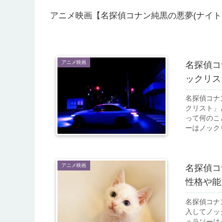
アニメ映画【名探偵コナン純黒の悪夢(ナイト
アニメ映画
名探偵コ
ックリス
名探偵コナ
クリスト」
って何のこ
ーはノック
の組織の標
アニメ映画
名探偵コ
性格や能
名探偵コナ
入してノッ
ュラソーは