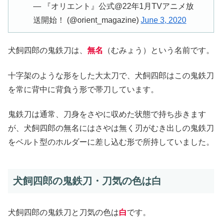
— 『オリエント』公式@22年1月TVアニメ放
送開始！ (@orient_magazine)
June 3, 2020
犬飼四郎の鬼鉄刀は、
無名
（むみょう）という名前です。
十字架のような形をした大太刀で、犬飼四郎はこの鬼鉄刀
を常に背中に背負う形で帯刀しています。
鬼鉄刀は通常、刀身をさやに収めた状態で持ち歩きます
が、犬飼四郎の無名にはさやは無く刃がむき出しの鬼鉄刀
をベルト型のホルダーに差し込む形で所持していました。
犬飼四郎の鬼鉄刀・刀気の色は白
犬飼四郎の鬼鉄刀と刀気の色は
白
です。