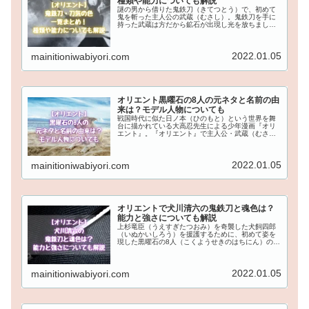
種類や能力についても解説
謎の男から借りた鬼鉄刀（きてつとう）で、初めて
鬼を斬った主人公の武蔵（むさし）。鬼鉄刀を手に
持った武蔵は方だから鉱石が出現し光を放ちました
が、鬼を斬ることのできるこの鬼鉄刀とは一体何な
のでしょうか？この記事では、『オリエント』の鬼
鉄刀・刀気の色を一覧でまとめ、種類や能力につい
2022.01.05
mainitioniwabiyori.com
てもネタバレで解説していきます！
オリエント黒曜石の8人の元ネタと名前の由
来は？モデル人物についても
戦国時代に似た日ノ本（ひのもと）という世界を舞
台に描かれている大高忍先生による少年漫画『オリ
エント』。『オリエント』で主人公・武蔵（むさ
し）達の敵として登場する黒曜石の8人には、元ネタ
と名前の由来となっているものがあるようです。こ
の記事では、『オリエント』で黒曜石の8人の元ネタ
2022.01.05
mainitioniwabiyori.com
と名前の由来を解説しモデル人物についてもま...
オリエントで犬川清六の鬼鉄刀と魂色は？
能力と強さについても解説
上杉竜臣（うえすぎたつおみ）を奇襲した犬飼四郎
（いぬかいしろう）を援護するために、初めて姿を
現した黒曜石の8人（こくようせきのはちにん）のひ
とりである犬川清六（いぬかわせいろく）。犬川清
六の鬼鉄刀や魂色はどういったものなのでしょう
か？この記事では、犬川清六の鬼鉄刀と魂色は何色
2022.01.05
mainitioniwabiyori.com
なのかネタバレし、能力と強さについても解説し...