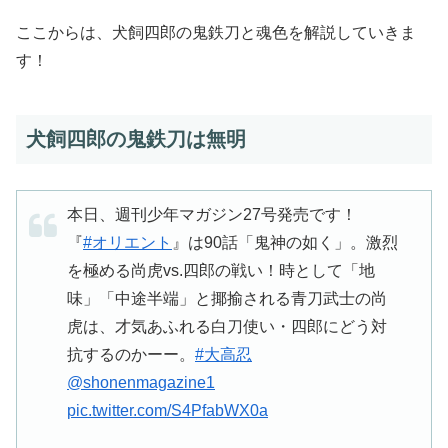
ここからは、犬飼四郎の鬼鉄刀と魂色を解説していきま
す！
犬飼四郎の鬼鉄刀は無明
本日、週刊少年マガジン27号発売です！
『
#オリエント
』は90話「鬼神の如く」。激烈
を極める尚虎vs.四郎の戦い！時として「地
味」「中途半端」と揶揄される青刀武士の尚
虎は、才気あふれる白刀使い・四郎にどう対
抗するのかーー。
#大高忍
@shonenmagazine1
pic.twitter.com/S4PfabWX0a