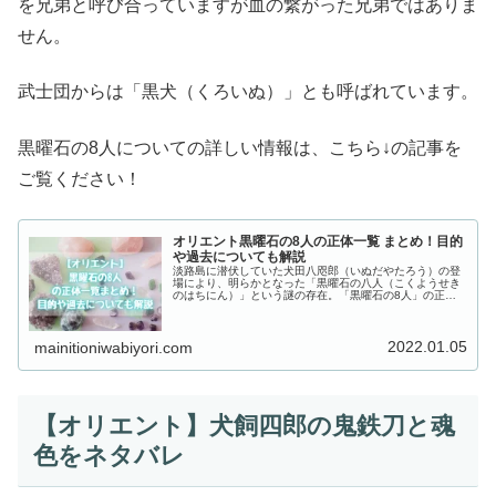
を兄弟と呼び合っていますが血の繋がった兄弟ではありま
せん。
武士団からは「黒犬（くろいぬ）」とも呼ばれています。
黒曜石の8人についての詳しい情報は、こちら↓の記事を
ご覧ください！
オリエント黒曜石の8人の正体一覧 まとめ！目的
や過去についても解説
淡路島に潜伏していた犬田八咫郎（いぬだやたろう）の登
場により、明らかとなった「黒曜石の八人（こくようせき
のはちにん）」という謎の存在。「黒曜石の8人」の正体
とは一体何者なのでしょうか？この記事では、『オリエン
ト』の黒曜石の8人の正体を一覧でまとめ、目的や過去に
ついてもネタバレで解説していきます！
2022.01.05
mainitioniwabiyori.com
【オリエント】犬飼四郎の鬼鉄刀と魂
色をネタバレ