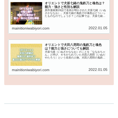
オリエントで犬坂七緒の鬼鉄刀と魂色は？
能力・強さと性別も解説
原作漫画第28話で名前が明かされた犬坂七緒（いぬ
さかななお）。犬坂七緒の鬼鉄刀や魂色はどういっ
たものなのでしょうか？この記事では、犬坂七緒の
鬼鉄刀と魂色は何色なのかネタバレし、能力・強さ
と性別についても解説していきます！
2022.01.05
mainitioniwabiyori.com
オリエントで犬田八咫郎の鬼鉄刀と魂色
は？能力と強さについても解説
犬坂七緒（いぬさかななお）のことを「ななおちゃ
ん」と呼び、キモがられていた犬田八咫郎（いぬだ
やたろう）という名前の人物。犬田八咫郎の鬼鉄刀
や魂色はどういったものなのでしょうか？この記事
では、犬田八咫郎の鬼鉄刀と魂色は何色なのかネタ
バレし、能力と強さについても解説していきます！
2022.01.05
mainitioniwabiyori.com
オリエントのもっと詳しい情報はこちら↓から！...