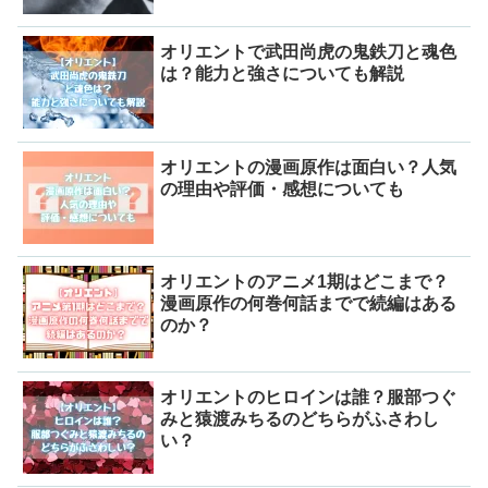
オリエントで武田尚虎の鬼鉄刀と魂色
は？能力と強さについても解説
オリエントの漫画原作は面白い？人気
の理由や評価・感想についても
オリエントのアニメ1期はどこまで？
漫画原作の何巻何話までで続編はある
のか？
オリエントのヒロインは誰？服部つぐ
みと猿渡みちるのどちらがふさわし
い？