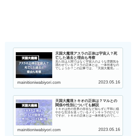
天国大魔境アスラの正体は宇宙人？死
亡した過去と理由も考察
見た目は人間ではなく宇宙人のような雰囲気を
漂わせているアスラの正体とは、一体何者なの
でしょうか？この記事では、『天国大魔境』の
アスラの正体は宇宙人なのか、過去や死亡した
理由についても考察していきます！
2023.05.16
mainitioniwabiyori.com
天国大魔境トキオの正体は？マルとの
関係や性別についても解説
トキオは外の世界の存在など知らずに平和に穏
やかな生活を送っているメインキャラのひとり
ですが、トキオの正体とは一体何者なのでしょ
うか？この記事では、『天国大魔境』のトキオ
の正体は何者なのか、マルとの関係や性別につ
いても解説していきます！
2023.05.16
mainitioniwabiyori.com