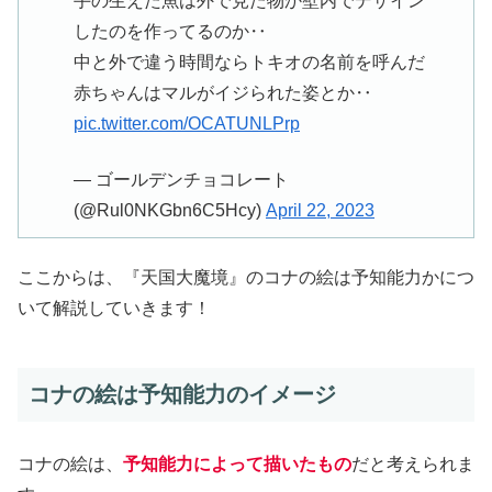
手の生えた魚は外で見た物か壁内でデザイン
したのを作ってるのか‥
中と外で違う時間ならトキオの名前を呼んだ
赤ちゃんはマルがイジられた姿とか‥
pic.twitter.com/OCATUNLPrp
— ゴールデンチョコレート
(@Rul0NKGbn6C5Hcy)
April 22, 2023
ここからは、『天国大魔境』のコナの絵は予知能力かにつ
いて解説していきます！
コナの絵は予知能力のイメージ
コナの絵は、
予知能力によって描いたもの
だと考えられま