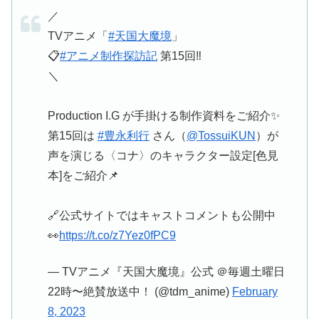
／
TVアニメ「
#天国大魔境
」
📋
#アニメ制作探訪記
第15回‼️
＼
Production I.G が手掛ける制作資料をご紹介✨
第15回は
#豊永利行
さん（
@TossuiKUN
）が
声を演じる〈コナ〉のキャラクター設定[色見
本]をご紹介📌
🔗公式サイトではキャストコメントも公開中
👀
https://t.co/z7Yez0fPC9
— TVアニメ『天国大魔境』公式 ＠毎週土曜日
22時〜絶賛放送中！ (@tdm_anime)
February
8, 2023