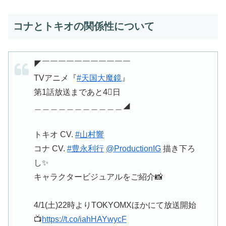
コナとトキオの関係性について
◤￣￣￣￣￣￣￣￣￣￣￣
TVアニメ『
#天国大魔鏡
』
第1話放送まであと4⃣日
＿＿＿＿＿＿＿＿＿＿＿◢
トキオ CV.
#山村響
コナ CV.
#豊永利行
@ProductionIG
描き下ろ
し✨
キャラクタービジュアルをご紹介📸
4/1(土)22時よりTOKYOMXほかにて放送開始
📺
https://t.co/iahHAYwycF