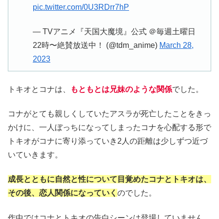
pic.twitter.com/0U3RDrr7hP
— TVアニメ『天国大魔境』公式 ＠毎週土曜日
22時〜絶賛放送中！ (@tdm_anime)
March 28,
2023
トキオとコナは、
もともとは兄妹のような関係
でした。
コナがとても親しくしていたアスラが死亡したことをきっ
かけに、一人ぼっちになってしまったコナを心配する形で
トキオがコナに寄り添っていき2人の距離は少しずつ近づ
いていきます。
成長とともに自然と性について目覚めたコナとトキオは、
その後、恋人関係になっていく
のでした。
作中ではコナとトキオの告白シーンは登場していません