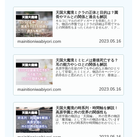
天国大魔境ミクラの正体と目的は？園
長やマルとの関係と過去も解説
キルコにマルのボディガードを依頼したミク
ラ。物語の序盤ではミクラの詳細は不明でマル
との関係性もまったくわかりませんが、ミクラ
の正体とは一体何者なのでしょうか？この記事
では、『天国大魔境』のミクラの正体と目的、
園長やマルとの関係と過去についても解説して
2023.05.16
mainitioniwabiyori.com
いきます！
天国大魔境ミミヒメは最後死亡する？
耳の能力やシロとの関係も解説
高原学園の生徒の中でも中心的な人物のひとり
として登場したミミヒメ。物語のキーパーソン
的存在かと思われたミミヒメですが、最後は死
亡してしまうのでしょうか？この記事では、
『天国大魔境』のミミヒメは最後死亡するの
か、耳の能力やシロとの関係についても解説し
2023.05.16
mainitioniwabiyori.com
ていきます！
天国大魔境の時系列・時間軸を解説！
高原学園と外の世界の関係性も
高原学園の物語は「天国編」、外の世界の物語
は「魔境編」として別々の物語が進んでいます
が、それぞれの時系列や時間軸がわかりにくい
と感じている方は多いのではないでしょうか？
この記事では、『天国大魔境』の時系列・時間
軸を解説し、高原学園と外の世界の関係性につ
2023.05.16
いてもまとめていきます！