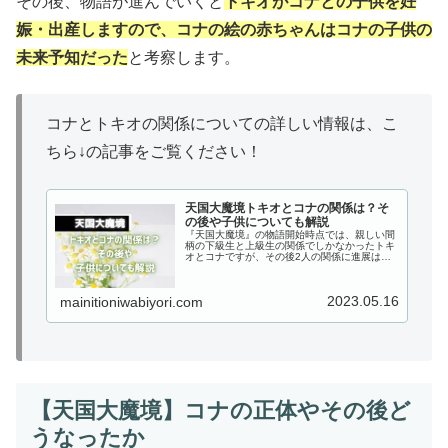
その後、物語が進んでいくと
トキオがコナとの子供を妊
娠・出産しますので、コナの絵の赤ちゃんはコナの子供の
未来予知だった
と考察します。
コナとトキオの関係についての詳しい情報は、こ
ちら↓の記事をご覧ください！
天国大魔境トキオとコナの関係は？そ
の後や子供についても解説
『天国大魔境』の物語開始時点では、親しい間
柄の下級生と上級生の関係でしかなかったトキ
オとコナですが、その後2人の関係に進展はあ
るのでしょうか？この記事では、『天国大魔
境』のトキオとコナの関係とその後や子供につ
いても解説していきます！
2023.05.16
mainitioniwabiyori.com
【天国大魔境】コナの正体やその後ど
うなったか