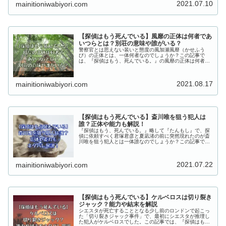
2021.07.10
mainitioniwabiyori.com
【探偵はもう死んでいる】風靡の正体は何者であ
いつらとは？別荘の意味や誰がいる？
警察官とは思えない装いと態度の風加瀬風靡（かせふう
び）の正体とは、一体何者なのでしょうか？この記事で
は、『探偵はもう、死んでいる。』の風靡の正体は何者で
あいつらとは何を指しているのか、別荘の意味やそこには
誰がいるのかについてもまとめていきます！
2021.08.17
mainitioniwabiyori.com
【探偵はもう死んでいる】斎川唯を狙う犯人は
誰？正体や能力も解説！
『探偵はもう、死んでいる。』略して『たんもし』で、探
偵に依頼すべく君塚君彦と夏凪渚の前に突然現れたのが斎
川唯を狙う犯人とは一体誰なのでしょうか？この記事で
は、『探偵はもう、死んでいる。』で斎川唯を狙う犯人は
誰なのか、正体や能力もネタバレ解説してまとめていきま
す！
2021.07.22
mainitioniwabiyori.com
【探偵はもう死んでいる】ケルベロスは切り裂き
ジャック？能力や結末を解説
シエスタが死亡することとなる少し前のロンドンで起こっ
た「切り裂きジャック事件」で、最初にシエスタが推理し
た犯人がケルベロスでした。この記事では、『探偵はも