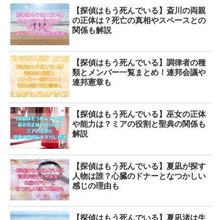
【探偵はもう死んでいる】斎川の両親
の正体は？死亡の真相やスペースとの
関係も解説
【探偵はもう死んでいる】調律者の種
類とメンバー一覧まとめ！連邦会議や
連邦憲章も
【探偵はもう死んでいる】巫女の正体
や能力は？ミアの役割と聖典の関係も
解説
【探偵はもう死んでいる】夏凪が探す
人物は誰？心臓のドナーとなつかしい
感じの理由も
【探偵はもう死んでいる】夏凪渚は生