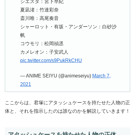
シエスタ：宮下早紀
夏凪渚：竹達彩奈
斎川唯：高尾奏音
シャーロット・有坂・アンダーソン：白砂沙
帆
コウモリ：松岡禎丞
カメレオン：子安武人
pic.twitter.com/s9PukRkCHU
— ANIME SEIYU (@animeseiyu)
March 7,
2021
ここからは、君塚にアタッシュケースを持たせた人物の正
体と、それを指示したのは誰なのかを解説していきます！
アタッシュケースを持たせた人物の正体