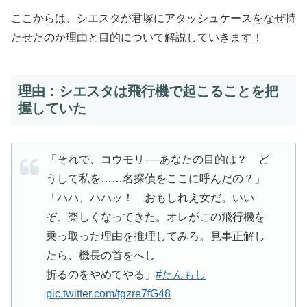
ここからは、シエスタが君塚にアタッシュケースをなぜ持
たせたのか理由と目的について解説していきます！
理由：シエスタは飛行機で起こることを把
握していた
「それで、コウモリ──あなたの目的は？ ど
うして私を……名探偵をここに呼んだの？」
「ハハ、ハハッ！ おもしれえ女だ。いい
ぞ、楽しくなってきた。オレがこの飛行機を
乗っ取った理由を推理してみろ。見事正解し
たら、機長の首をへし
折るのをやめてやる」
#たんもし
pic.twitter.com/tgzre7fG48