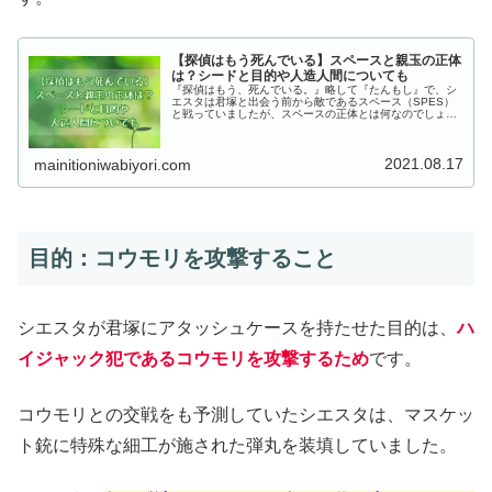
【探偵はもう死んでいる】スペースと親玉の正体
は？シードと目的や人造人間についても
『探偵はもう、死んでいる。』略して『たんもし』で、シ
エスタは君塚と出会う前から敵であるスペース（SPES）
と戦っていましたが、スペースの正体とは何なのでしょう
か？この記事では、『探偵はもう、死んでいる。』でスペ
ースと親玉の正体、シードと目的や人造人間についても解
説してまとめていきます！
2021.08.17
mainitioniwabiyori.com
目的：コウモリを攻撃すること
シエスタが君塚にアタッシュケースを持たせた目的は、
ハ
イジャック犯であるコウモリを攻撃するため
です。
コウモリとの交戦をも予測していたシエスタは、マスケッ
ト銃に特殊な細工が施された弾丸を装填していました。