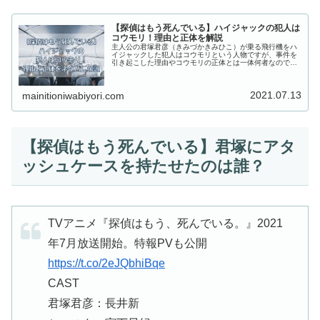
【探偵はもう死んでいる】ハイジャックの犯人は
コウモリ！理由と正体を解説
主人公の君塚君彦（きみづかきみひこ）が乗る飛行機をハ
イジャックした犯人はコウモリという人物ですが、事件を
引き起こした理由やコウモリの正体とは一体何者なのでし
ょうか？この記事では、『探偵はもう、死んでいる。』で
ハイジャックの犯人コウモリが事件を起こした理由と正体
や能力もネタバレ解説していきます！
2021.07.13
mainitioniwabiyori.com
【探偵はもう死んでいる】君塚にアタ
ッシュケースを持たせたのは誰？
TVアニメ『探偵はもう、死んでいる。』2021
年7月放送開始。特報PVも公開
https://t.co/2eJQbhiBqe
CAST
君塚君彦：長井新