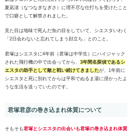
夏凪渚（なつなぎなぎさ）に理不尽な仕打ちを受けたこと
で口癖として解禁されました。
見た目は地味で死んだ魚の目をしていて、シエスタいわく
「2日会わないと忘れてしまう顔立ち」とのこと。
君塚はシエスタに4年前（君塚は中学生）にハイジャック
された飛行機の中で出会ってから、
3年間名探偵であるシ
エスタの助手として敵と戦い続けてきました
が、1年前に
シエスタと死に別れてからは平和でぬるま湯に浸かったよ
うな生活を送っていたのです。
君塚君彦の巻き込まれ体質について
そもそも
君塚とシエスタの出会いも君塚の巻き込まれ体質