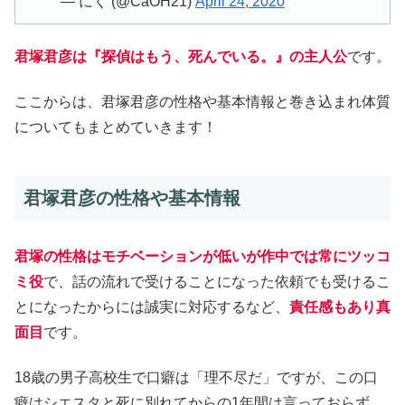
— にく (@CaOH21)
April 24, 2020
君塚君彦は『探偵はもう、死んでいる。』の主人公
です。
ここからは、君塚君彦の性格や基本情報と巻き込まれ体質
についてもまとめていきます！
君塚君彦の性格や基本情報
君塚の性格はモチベーションが低いが作中では常にツッコ
ミ役
で、話の流れで受けることになった依頼でも受けるこ
とになったからには誠実に対応するなど、
責任感もあり真
面目
です。
18歳の男子高校生で口癖は「理不尽だ」ですが、この口
癖はシエスタと死に別れてからの1年間は言っておらず、