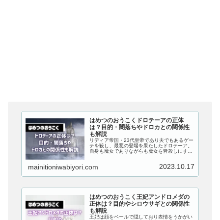
はめつのおうこくドロテーアの正体
は？目的・闇落ちやドロカとの関係性
も解説
リディア帝国・23代皇帝であり夫でもあるゲー
テを殺し、最悪の登場を果たしたドロテーア。
自身も魔女でありながらも魔女を皆殺しにする
という恐ろしい計画をゲーテを操り実行させて
いた、ドロテーアの正体とは一体何者なのでし
2023.10.17
mainitioniwabiyori.com
ょうか？この記事では、『はめつのおうこく』
のドロテーアの正体は何者なのか、目的・闇落
ちやドロカとの関係性つい...
はめつのおうこく王妃アンドロメダの
正体は？目的やシロウサギとの関係性
も解説
王妃は顔をベールで隠しており表情をうかがい