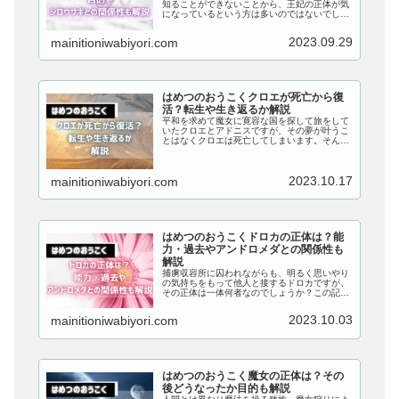
知ることができないことから、王妃の正体が気
になっているという方は多いのではないでしょ
うか？この記事では、『はめつのおうこく』の
王妃アンドロメダの正体は一体何者なのか、目
2023.09.29
mainitioniwabiyori.com
的やシロウサギとの関係性についても解説して
いきます！
はめつのおうこくクロエが死亡から復
活？転生や生き返るか解説
平和を求めて魔女に寛容な国を探して旅をして
いたクロエとアドニスですが、その夢が叶うこ
とはなくクロエは死亡してしまいます。そんな
クロエの復活はアドニスも望んでいることでし
ょうが、転生や生き返る可能性はあるのでしょ
うか？この記事では、『はめつのおうこく』の
2023.10.17
mainitioniwabiyori.com
クロエが死亡から復活する可能性はあるのか、
転生や生き返るのかについても解説していきま
す！
はめつのおうこくドロカの正体は？能
力・過去やアンドロメダとの関係性も
解説
捕虜収容所に囚われながらも、明るく思いやり
の気持ちをもって他人と接するドロカですが、
その正体は一体何者なのでしょうか？この記事
では、『はめつのおうこく』のドロカの正体は
何者なのか、能力・過去やアンドロメダとの関
2023.10.03
mainitioniwabiyori.com
係性についても解説していきます！
はめつのおうこく魔女の正体は？その
後どうなったか目的も解説