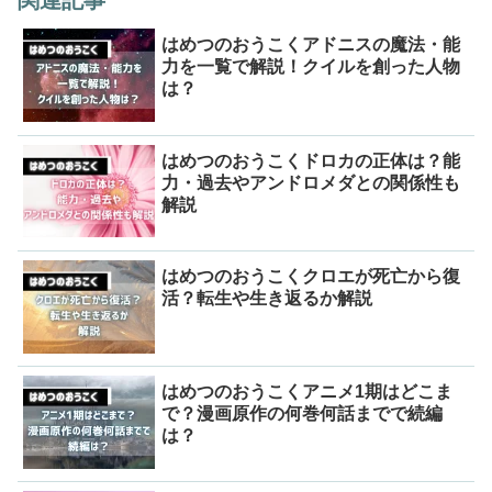
関連記事
はめつのおうこくアドニスの魔法・能
力を一覧で解説！クイルを創った人物
は？
はめつのおうこくドロカの正体は？能
力・過去やアンドロメダとの関係性も
解説
はめつのおうこくクロエが死亡から復
活？転生や生き返るか解説
はめつのおうこくアニメ1期はどこま
で？漫画原作の何巻何話までで続編
は？