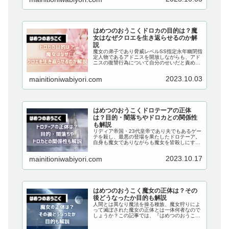
はめつのおうこくドロカの目的は？魔
女はなぜクロエを生き返らせるのか解
説
魔女の弟子であり脅威レベルSS指定永年幽閉指
定人物であるアドニスを開放しながらも、アド
ニスの復讐行為について自分のせいだと責める
心優しいドロカの目的とは、一体何なのでしょ
うか？この記事では、『はめつのおうこく』の
2023.10.03
mainitioniwabiyori.com
ドロカの目的は何なのか、魔女はなぜクロエを
生き返らせるのかについても解説していきま
す！
はめつのおうこくドロテーアの正体
は？目的・闇落ちやドロカとの関係性
も解説
リディア帝国・23代皇帝であり夫でもあるゲー
テを殺し、最悪の登場を果たしたドロテーア。
自身も魔女でありながらも魔女を皆殺しにする
という恐ろしい計画をゲーテを操り実行させて
いた、ドロテーアの正体とは一体何者なのでし
2023.10.17
mainitioniwabiyori.com
ょうか？この記事では、『はめつのおうこく』
のドロテーアの正体は何者なのか、目的・闇落
ちやドロカとの関係性つい...
はめつのおうこく魔女の正体は？その
後どうなったか目的も解説
人間とは異なり魔法を操る種族、魔女狩りによ
って滅ぼされた魔女の正体とは一体何者なので
しょうか？この記事では、『はめつのおうこ
く』の魔女の正体は何者なのか、その後どうな
ったか目的についても解説していきます。