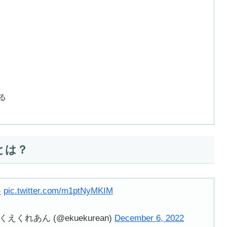
める
とは？
格
pic.twitter.com/m1ptNyMKIM
れあん (@ekuekurean)
December 6, 2022