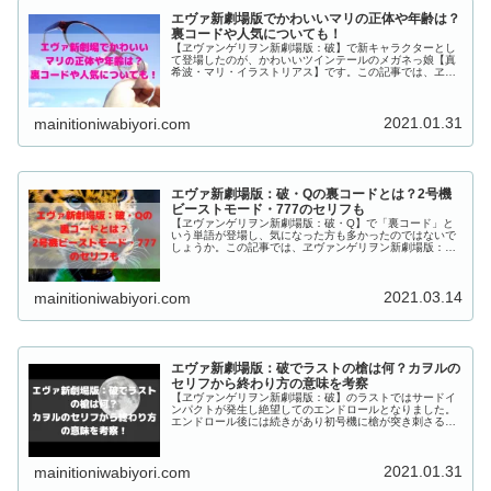
エヴァ新劇場版でかわいいマリの正体や年齢は？
裏コードや人気についても！
【ヱヴァンゲリヲン新劇場版：破】で新キャラクターとし
て登場したのが、かわいいツインテールのメガネっ娘【真
希波・マリ・イラストリアス】です。この記事では、ヱヴ
ァンゲリヲン新劇場版のかわいいマリの正体や年齢いくつ
なのか、裏コードや人気についてもまとめていきます！
2021.01.31
mainitioniwabiyori.com
エヴァ新劇場版：破・Qの裏コードとは？2号機
ビーストモード・777のセリフも
【ヱヴァンゲリヲン新劇場版：破・Q】で「裏コード」と
いう単語が登場し、気になった方も多かったのではないで
しょうか。この記事では、ヱヴァンゲリヲン新劇場版：
破・Qの裏コードとは何なのか、2号機ビーストモードと
777（トリプルセブン）のセリフについてもまとめていき
ます！
2021.03.14
mainitioniwabiyori.com
エヴァ新劇場版：破でラストの槍は何？カヲルの
セリフから終わり方の意味を考察
【ヱヴァンゲリヲン新劇場版：破】のラストではサードイ
ンパクトが発生し絶望してのエンドロールとなりました。
エンドロール後には続きがあり初号機に槍が突き刺さると
渚カヲルは謎のセリフを残します。この記事では、ヱヴァ
ンゲリヲン新劇場版：破のラストの槍は何なのか、カヲル
のセリフから終わり方の意味を考察していきます！
2021.01.31
mainitioniwabiyori.com