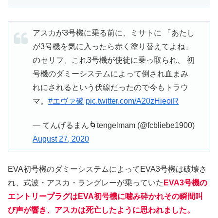
アスカが3号機に乗る前に、ミサトに 「あたし
が3号機を気に入ったら赤く塗り替えてよね」
のセリフ、これ3号機が使徒に乗っ取られ、 初
号機のダミーシステムによって倒され血まみ
れにされるという伏線だったので今もトラウ
マ。
#エヴァ破
pic.twitter.com/A20zHieoiR
— てんげるまん🌀tengelmam (@fcbliebe1900)
August 27, 2020
EVA初号機のダミーシステムによってEVA3号機は破壊さ
れ、式波・アスカ・ラングレーが乗っていた
EVA3号機の
エントリープラグはEVA初号機に噛み砕かれその瞬間叫
び声が響き、アスカは死亡したように思われました。