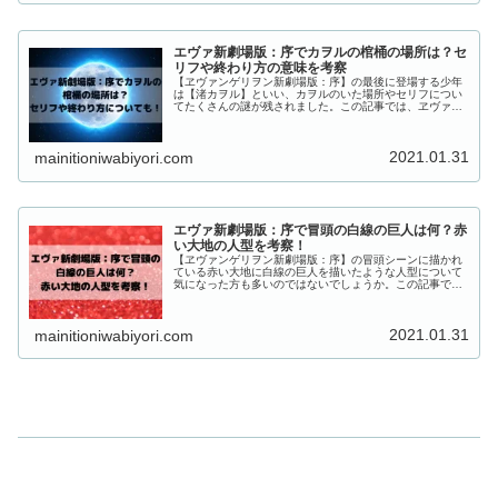
エヴァ新劇場版：序でカヲルの棺桶の場所は？セ
リフや終わり方の意味を考察
【ヱヴァンゲリヲン新劇場版：序】の最後に登場する少年
は【渚カヲル】といい、カヲルのいた場所やセリフについ
てたくさんの謎が残されました。この記事では、ヱヴァン
ゲリヲン新劇場版：序で渚カヲルが目覚めた棺桶の場所は
どこなのか、その理由やセリフ、終わり方についてもまと
めていきます！
2021.01.31
mainitioniwabiyori.com
エヴァ新劇場版：序で冒頭の白線の巨人は何？赤
い大地の人型を考察！
【ヱヴァンゲリヲン新劇場版：序】の冒頭シーンに描かれ
ている赤い大地に白線の巨人を描いたような人型について
気になった方も多いのではないでしょうか。この記事で
は、ヱヴァンゲリヲン新劇場版：序で冒頭の白線の巨人は
何なのか、赤い大地の人型を考察しまとめていきます。
2021.01.31
mainitioniwabiyori.com