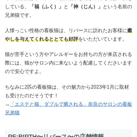
している、
「福（ふく）」
と
「神（じん）」
という名前の
兄弟猫です。
人懐っこい性格の看板猫は、リバースに訪れたお客様に
癒
やしを与えてくれるととても好評
をいただいています。
猫が苦手という方やアレルギーをお持ちの方が来店される
際には、猫がサロン内に来ないよう配慮してくださいます
ので安心ですよ。
ちなみに2匹の看板猫は、その魅力から2023年1月に取材
も受けたのだそうです！
→
「エステと猫、ダブルで癒される」奈良のサロンの看板
兄弟猫
RE:BIRTH〜リバース〜の店舗情報